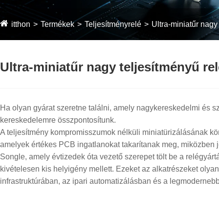
itthon
Termékek
Teljesítményrelé
Ultra-miniatűr nagy
Ultra-miniatűr nagy teljesítményű rel
Ha olyan gyárat szeretne találni, amely nagykereskedelmi és sz
kereskedelemre összpontosítunk.
A teljesítmény kompromisszumok nélküli miniatürizálásának kön
amelyek értékes PCB ingatlanokat takarítanak meg, miközben jel
Songle, amely évtizedek óta vezető szerepet tölt be a relégyárt
kivételesen kis helyigény mellett. Ezeket az alkatrészeket olya
infrastruktúrában, az ipari automatizálásban és a legmodernebb