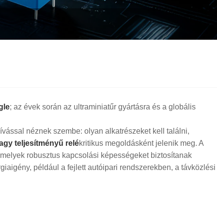
gle
; az évek során az ultraminiatűr gyártásra és a globális
vással néznek szembe: olyan alkatrészeket kell találni,
agy teljesítményű relé
kritikus megoldásként jelenik meg. A
l, amelyek robusztus kapcsolási képességeket biztosítanak
iaigény, például a fejlett autóipari rendszerekben, a távközlési