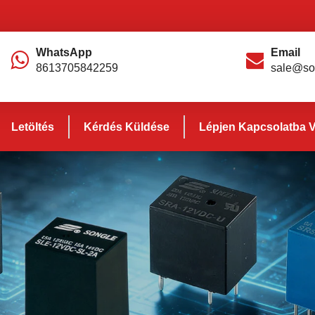
WhatsApp
Email
8613705842259
sale@so
Letöltés
Kérdés Küldése
Lépjen Kapcsolatba 