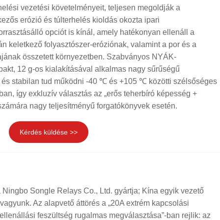
elési vezetési követelményeit, teljesen megoldják a
zős erózió és túlterhelés kioldás okozta ipari
orrasztásálló opciót is kínál, amely hatékonyan ellenáll a
rán keletkező folyasztószer-eróziónak, valamint a por és a
iájának összetett környezetben. Szabványos NYÁK-
akt, 12 g-os kialakításával alkalmas nagy sűrűségű
, és stabilan tud működni -40 ℃ és +105 ℃ közötti szélsőséges
an, így exkluzív választás az „erős teherbíró képesség +
” számára nagy teljesítményű forgatókönyvek esetén.
Kérdés küldése >>
Ningbo Songle Relays Co., Ltd. gyártja; Kína egyik vezető
a vagyunk. Az alapvető áttörés a „20A extrém kapcsolási
ellenállási feszültség rugalmas megválasztása”-ban rejlik: az