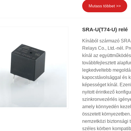
Mutass többet >>
SRA-U(T74-U) relé
Kínából származó SRA-U
Relays Co., Ltd.-nél. Pr
kínál az együttműködés
továbbfejlesztett alapf
legkedveltebb megoldás
kapocstávolsággal és ko
képességet kínál. Ezen
nyitott érintkező konfi
szinkronvezérlés igénye
amely könnyedén kezel
összetett környezetben
nemzetközi biztonsági 
széles körben kompatibi