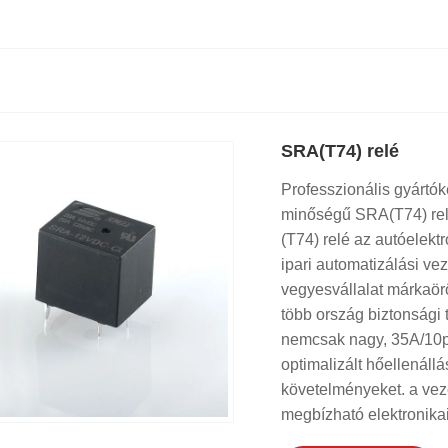
SRA(T74) relé
Professzionális gyártók
minőségű SRA(T74) relé
(T74) relé az autóelek
ipari automatizálási ve
vegyesvállalat márkaör
több ország biztonsági
nemcsak nagy, 35A/10p
optimalizált hőellenállás
követelményeket. a vez
megbízható elektronika