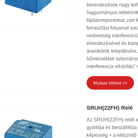
berendezések nagy terh
hagyományos reléérintke
fájdalompontokat; zárt f
forrasztási folyamat so
nedvesség interferenc
elrendezésével és komp
áramkörök telepítésére
hőmérsékleti tartományb
interferencia elhárítás
Mutass többet >>
SRUH(22FH) Relé
Az SRUH(22FH) relét a 
gyártója és beszállítój
képesség + a kétszintű 