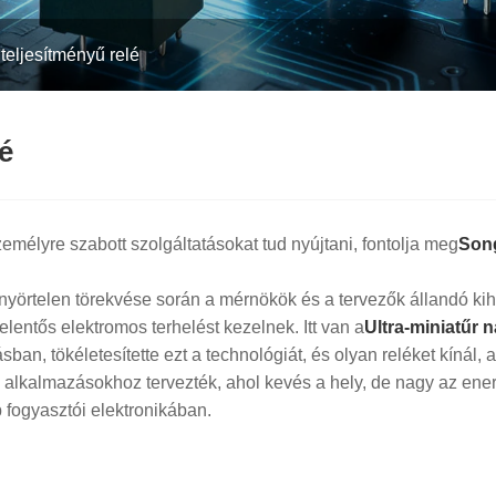
 teljesítményű relé
é
emélyre szabott szolgáltatásokat tud nyújtani, fontolja meg
Son
yörtelen törekvése során a mérnökök és a tervezők állandó kihí
entős elektromos terhelést kezelnek. Itt van a
Ultra-miniatűr n
ásban, tökéletesítette ezt a technológiát, és olyan reléket kíná
n alkalmazásokhoz tervezték, ahol kevés a hely, de nagy az energ
 fogyasztói elektronikában.