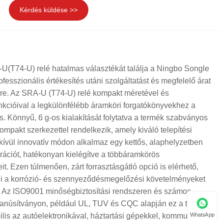
Kérdés küldése >>
(T74-U) relé hatalmas választékát találja a Ningbo Songle
ofesszionális értékesítés utáni szolgáltatást és megfelelő árat
re. Az SRA-U (T74-U) relé kompakt méretével és
unkcióival a legkülönfélébb áramköri forgatókönyvekhez a
. Könnyű, 6 g-os kialakítását folytatva a termék szabványos
mpakt szerkezettel rendelkezik, amely kiváló telepítési
kívül innovatív módon alkalmaz egy kettős, alaphelyzetben
gurációt, hatékonyan kielégítve a többáramkörös
it. Ezen túlmenően, zárt forrasztásgátló opció is elérhető,
i a korrózió- és szennyeződésmegelőzési követelményeket
. Az ISO9001 minőségbiztosítási rendszeren és számos
tanúsítványon, például UL, TUV és CQC alapján ez a termék
WhatsApp
lis az autóelektronikával, háztartási gépekkel, kommunikációs