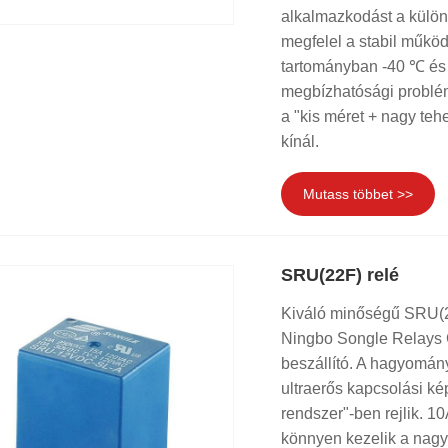
alkalmazkodást a külön
megfelel a stabil műkö
tartományban -40 ℃ és 
megbízhatósági problém
a "kis méret + nagy teh
kínál.
Mutass többet >>
SRU(22F) relé
Kiváló minőségű SRU(22
Ningbo Songle Relays C
beszállító. A hagyomány
ultraerős kapcsolási k
rendszer"-ben rejlik.
könnyen kezelik a nagy 