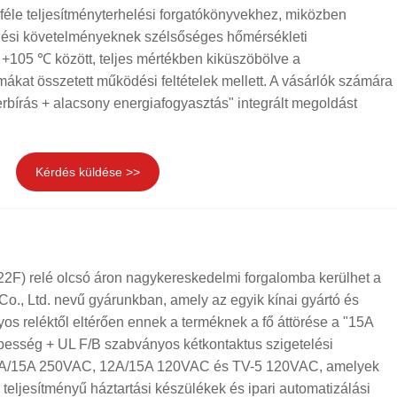
féle teljesítményterhelési forgatókönyvekhez, miközben
dési követelményeknek szélsőséges hőmérsékleti
+105 ℃ között, teljes mértékben kiküszöbölve a
ákat összetett működési feltételek mellett. A vásárlók számára
erbírás + alacsony energiafogyasztás" integrált megoldást
Kérdés küldése >>
F) relé olcsó áron nagykereskedelmi forgalomba kerülhet a
o., Ltd. nevű gyárunkban, amely az egyik kínai gyártó és
os reléktől eltérően ennek a terméknek a fő áttörése a "15A
épesség + UL F/B szabványos kétkontaktus szigetelési
 10A/15A 250VAC, 12A/15A 120VAC és TV-5 120VAC, amelyek
teljesítményű háztartási készülékek és ipari automatizálási