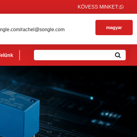
KÖVESS MINKET:
magyar
ngle.com/rachel@songle.com
Velünk