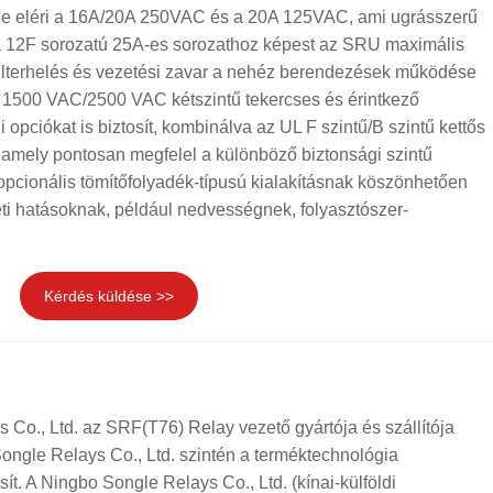
ge eléri a 16A/20A 250VAC és a 20A 125VAC, ami ugrásszerű
, a 12F sorozatú 25A-es sorozathoz képest az SRU maximális
 túlterhelés és vezetési zavar a nehéz berendezések működése
 1500 VAC/2500 VAC kétszintű tekercses és érintkező
 opciókat is biztosít, kombinálva az UL F szintű/B szintű kettős
, amely pontosan megfelel a különböző biztonsági szintű
pcionális tömítőfolyadék-típusú kialakításnak köszönhetően
eti hatásoknak, például nedvességnek, folyasztószer-
Kérdés küldése >>
 Co., Ltd. az SRF(T76) Relay vezető gyártója és szállítója
ongle Relays Co., Ltd. szintén a terméktechnológia
ít. A Ningbo Songle Relays Co., Ltd. (kínai-külföldi