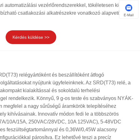
i automatizálási vezérlőrendszerekkel, tökéletesen kielégítve
gbízható csatlakozási alkatrészekre vonatkozó alapvető
E-Mail
Kérdés küldése >>
RD(T73) relégyártóként és beszállítóként átfogó
lgáltatásokat nyújtunk ügyfeleinknek. Az SRD(T73) relé, a
rakompakt kialakítással és sokoldalú terhelési
el rendelkezik. Könnyű, 9 g-os teste és szabványos NYÁK-
n megfelel a nagy sűrűségű áramkörök telepítéséhez
ely kihívásainak. Innovatív módon fedi le a többszörös
t (7A/10A/15A, 250VAC/28VDC, 10A 125VAC), 5-48VDC
ges feszültségtartománnyal és 0,36W/0,45W alacsony
nfigurációkkal párosítva. Ez lehetővé teszi a precíz