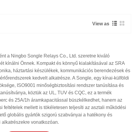
View as
ént a Ningbo Songle Relays Co., Ltd. szeretne kiváló
t kínálni Önnek. Kompakt és könnyű kialakításával az SRA
tronika, háztartási készülékek, kommunikációs berendezések és
zérlőrendszerek kedvelt alkatrésze. A Songle, egy kínai-külföldi
öksége, ISO9001 minőségbiztosítási rendszer tanúsítása és
 tanúsítványa, köztük az UL, TUV és CQC, ez a termék
erc és 25A/1h áramkapacitással büszkélkedhet, hanem az
i feltételek mellett is tökéletesen teljesíti az asztali működési
ető globális gyártók szigorú szabványai a hatékony és
i alkatrészekre vonatkozóan.