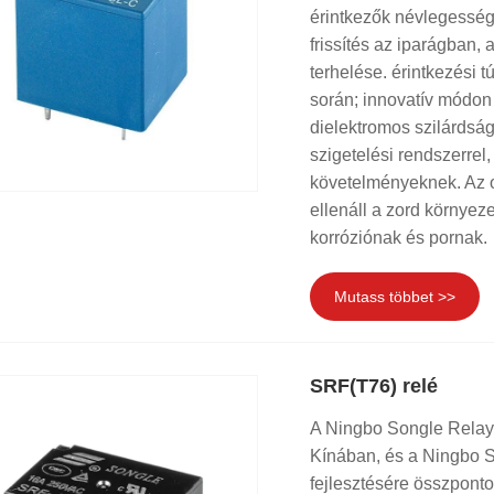
érintkezők névlegessé
frissítés az iparágban
terhelése. érintkezési
során; innovatív módon
dielektromos szilárdsági
szigetelési rendszerrel
követelményeknek. Az o
ellenáll a zord környez
korróziónak és pornak.
Mutass többet >>
SRF(T76) relé
A Ningbo Songle Relays
Kínában, és a Ningbo S
fejlesztésére összpontos